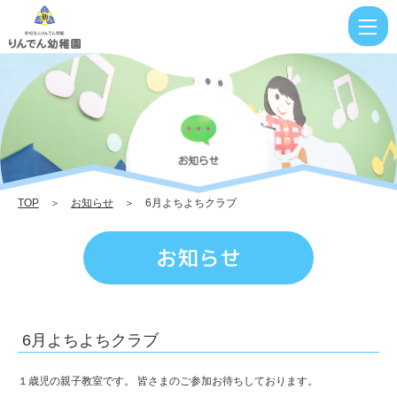
6
月
よ
ち
よ
ち
ク
TOP
＞
お知らせ
＞ 6月よちよちクラブ
ラ
ブ
お知らせ
|
り
ん
6月よちよちクラブ
で
ん
１歳児の親子教室です。 皆さまのご参加お待ちしております。