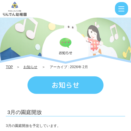
2026
2
月
|
り
ん
で
TOP
＞
お知らせ
＞ アーカイブ : 2026年 2月
ん
幼
お知らせ
稚
園
3月の園庭開放
3月の園庭開放を予定しています。