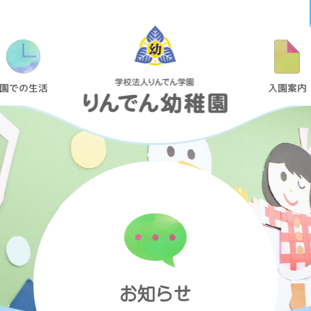
1
歳
児
園での生活
入園案内
親
子
教
室
よ
ち
よ
ち
ク
ラ