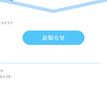
ブ
|
り
よちクラブ
ん
で
お知らせ
ん
幼
稚
ブ
園
)!
さんです。