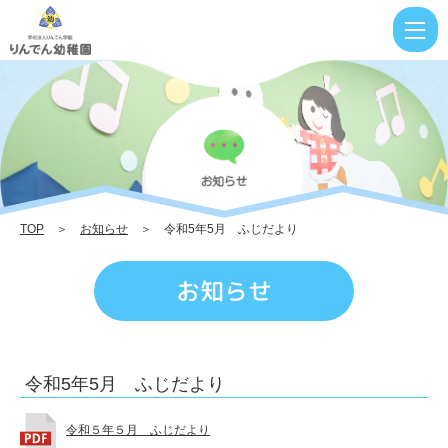
令
和
5
年
5
月
ふ
TOP
＞
お知らせ
＞ 令和5年5月 ふじだより
じ
だ
お知らせ
よ
り
|
令和5年5月 ふじだより
り
ん
令和５年５月 ふじだより