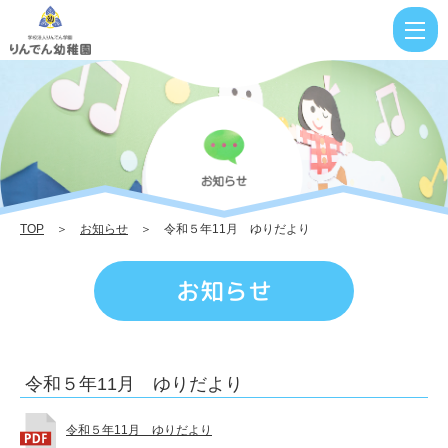
令
和
５
年
11
月
ゆ
TOP
＞
お知らせ
＞ 令和５年11月 ゆりだより
り
だ
お知らせ
よ
り
|
令和５年11月 ゆりだより
り
ん
令和５年11月 ゆりだより