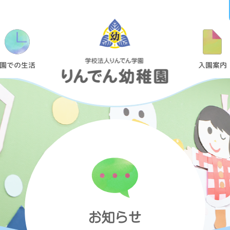
令
和
5
園での生活
入園案内
年
度
キ
デ
ィ
ク
ラ
ブ
（未
就