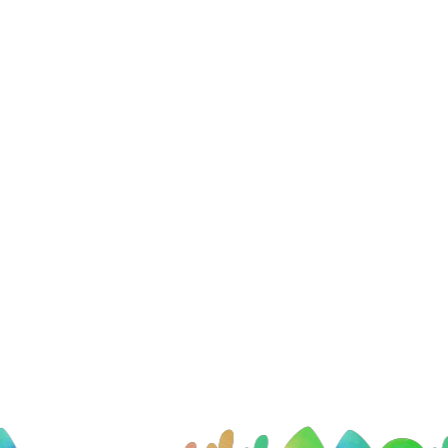
い
て
|
り
ん
で
ん
幼
稚
園