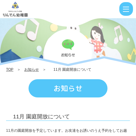
11
月
園
庭
開
放
TOP
＞
お知らせ
＞ 11月 園庭開放について
に
つ
お知らせ
い
て
|
11月 園庭開放について
り
ん
11月の園庭開放を予定しています。お友達をお誘いのうえ予約をしてお越