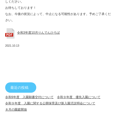
しください。
で
お待ちしております！
ん
なお、今後の状況によって、中止になる可能性があります。予めご了承くだ
幼
さい。
稚
令和3年度10月りんでんひろば
園
2021.10.13
最近の投稿
令和9年度 入園願書交付について
令和９年度 優先入園について
令和９年度 入園に関する公開保育及び新入園児説明会について
８月の園庭開放