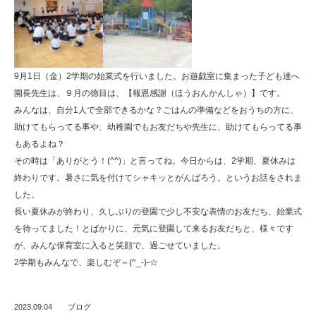
ん
で
ん
幼
9月1日（金）2学期の始業式を行いました。お遊戯室に集まった子ども達へ
園長先生は、９月の徳目は、【報恩感謝（ほうおんかんしゃ）】です。
稚
みんなは、自分1人で全部できるかな？ごはんの準備などをおうちの方に、
園
助けてもらってる事や、幼稚園でもお友だちや先生に、助けてもらってる事
もあるよね？
その時は「ありがとう！(^^)」と言ってね。今日からは、2学期、夏休みは
終わりです。暑さに気を付けてシャキッとがんばろう。というお話をされま
した。
長い夏休みが終わり、久しぶりの登園で少し不安な表情のお友だち、始業式
を待ってました！とばかりに、元気に登園して来るお友だちと、様々です
が、みんな保育室に入ると笑顔で、過ごせていました。
2学期もみんなで、楽しむぞ～(^_-)-☆
2023.09.04
ブログ