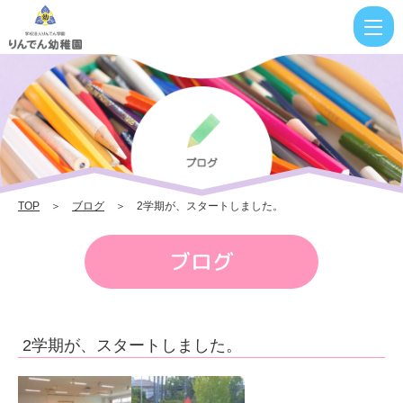
2
学
期
が、
ス
タ
ー
TOP
＞
ブログ
＞ 2学期が、スタートしました。
ト
し
ブログ
ま
し
た。
2学期が、スタートしました。
|
り