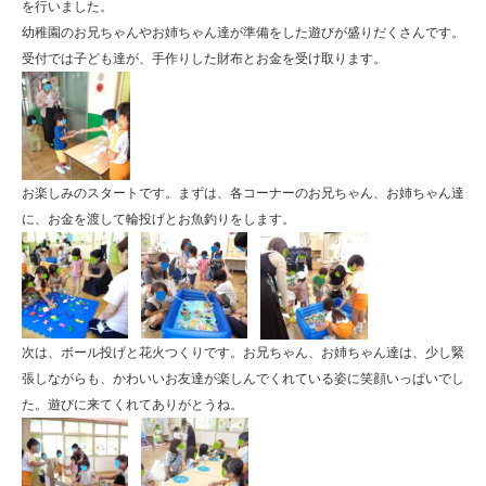
を行いました。
幼
幼稚園のお兄ちゃんやお姉ちゃん達が準備をした遊びが盛りだくさんです。
稚
受付では子ども達が、手作りした財布とお金を受け取ります。
園
お楽しみのスタートです。まずは、各コーナーのお兄ちゃん、お姉ちゃん達
に、お金を渡して輪投げとお魚釣りをします。
次は、ボール投げと花火つくりです。お兄ちゃん、お姉ちゃん達は、少し緊
張しながらも、かわいいお友達が楽しんでくれている姿に笑顔いっぱいでし
た。遊びに来てくれてありがとうね。