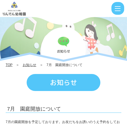
7
月
園
庭
開
放
に
TOP
＞
お知らせ
＞ 7月 園庭開放について
つ
い
お知らせ
て
|
り
7月 園庭開放について
ん
で
7月の園庭開放を予定しております。お友だちをお誘いのうえ予約をしてお