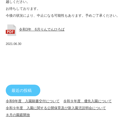
越しください。
ん
お待ちしております。
幼
今後の状況により、中止になる可能性もあります。予めご了承ください。
稚
令和3年 6月りんでんひろば
園
2021.06.30
最近の投稿
令和9年度 入園願書交付について
令和９年度 優先入園について
令和９年度 入園に関する公開保育及び新入園児説明会について
８月の園庭開放