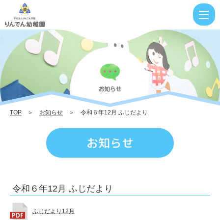
令
和
６
年
12
月
ふ
TOP
＞
お知らせ
＞ 令和６年12月 ふじだより
じ
だ
お知らせ
よ
り
|
令和６年12月 ふじだより
り
ん
ふじだより12月