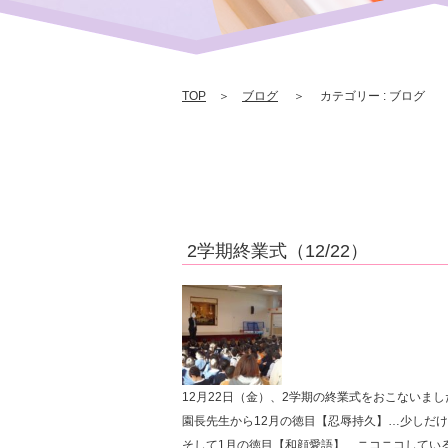
TOP
＞
ブログ
＞ カテゴリー : ブログ
2学期終業式（12/22）
12月22日（金）、2学期の終業式をおこないまし
園長先生から12月の徳目【忍辱持久】…少しだ
そして1月の徳目【和顔愛語】…ニコニコしてい