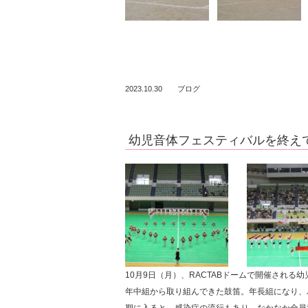
2023.10.30
ブログ
幼児音体フェスティバルを終え
10月9日（月）、RACTABドームで開催され
年中組から取り組んできた鼓笛。年長組になり、