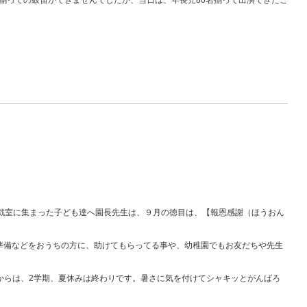
揃っての鼓笛ができませんでしたが、当日は、年長児80名揃って出演できたこ
遊戯室に集まった子ども達へ園長先生は、９月の徳目は、【報恩感謝（ほうおん
準備などをおうちの方に、助けてもらってる事や、幼稚園でもお友だちや先生
日からは、2学期、夏休みは終わりです。暑さに気を付けてシャキッとがんばろ