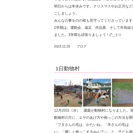
明日からは冬休みです。クリスマスやお正月など
ごしましょう。
みんなの事をのの様も見守ってくださっています
2学期は、運動会、遠足、作品展、そして年長組
ました。3学期も頑張りましょう！(^_-)-☆
2023.12.25
ブログ
1日動物村
12月20日（水）、園庭が動物村になりました
動物村の方に、エサのあげ方や抱っこの方法を聞
「ブタさんの毛は、かたいね」「羊さんの毛は、
い」「優しく抱っこするねんで～」と、子ども達