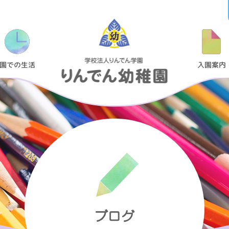
ブ
ロ
グ Page
園での生活
入園案内
5
|
り
ん
で
ん
幼
稚
園