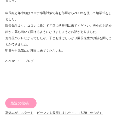
ました。
年長組と年中組はコロナ感染対策で各お部屋からZOOMを使って始業式をし
ました。
園長先生より、コロナに負けず元気に幼稚園に来てください。先生のお話を
静かに落ち着いて聞けるようになりましょうとお話がありました。
お部屋のテレビからでしたが、子ども達はしっかり園長先生のお話を聞くこ
とができました。
明日から元気に幼稚園に来てくださいね。
2021.04.13
ブログ
最近の投稿
夏休みが、スタート
ピーマンを収穫しました～。（6/29 年少組）