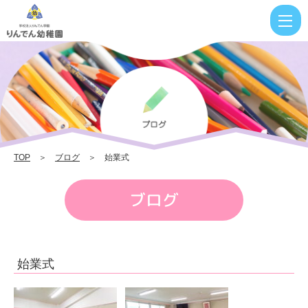
始
業
式
|
り
ん
で
TOP
＞
ブログ
＞ 始業式
ん
幼
ブログ
稚
園
始業式